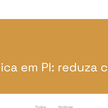
dica em PI: reduza 
Todos
Notícias