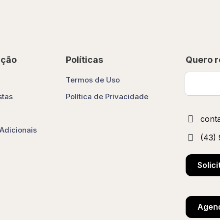
ção
Políticas
Quero r
Termos de Uso
stas
Política de Privacidade
cont
Adicionais
(43)
Solic
Agend